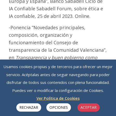
Europa y España”, Banco Sabadell Ciclo de
IA Confiable Sabadell Forum, sobre ética e
IA confiable, 25 de abril 2023. Online.
-Ponencia “Novedades principales,
composición, organización y
funcionamiento del Consejo de
transparencia de la Comunidad Valenciana”,
en
Transparencia y buen gobierno como
política de integridad en la Comunitat
Usamos cookies propias y de terceros para ofrecer un mejor
Valenciana
, jueves y viernes 30-31 de marzo
servicio. Acéptalas antes de seguir navegando para poder
2023, Adeit-Univ. Valencia.
disfrutar de todos sus contenidos con plena funcionalidad.
Puedes ver o modificar la configuración de Cookies.
-Ponencia, “Transparencia de los
Ver Política de Cookies
algoritmos: por qué, quién, cuál y cómo”, en
«Datos con perspectiva de género y
RECHAZAR
OPCIONES
ACEPTAR
algoritmos transparentes» Observatorio